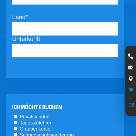
Land*
Unterkunft
Skischule
Gruppenkurse
Privatunterricht
Kindergarten
Skisafari
Summer school
DE
ICH MÖCHTE BUCHEN
Online buchen
Privatstunden
Tagesskilehrer
Gruppenkurse
Schneeschuhwanderung