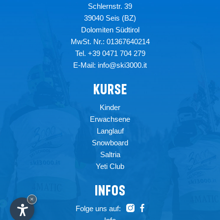
Schlernstr. 39
39040
Seis (BZ)
Dolomiten Südtirol
MwSt. Nr.: 01367640214
Tel.
+39 0471 704 279
E-Mail:
info@ski3000.it
KURSE
Kinder
Erwachsene
Langlauf
Snowboard
Saltria
Yeti Club
3000
SKI
3000
INFOS
×
Folge uns auf: