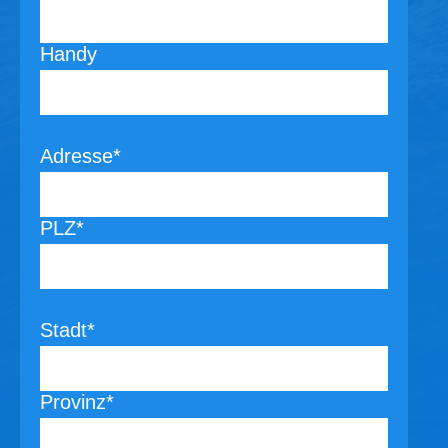
Handy
Adresse*
PLZ*
Stadt*
Provinz*